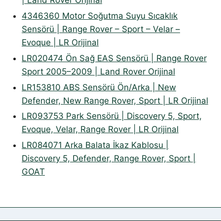
| Land Rover Orijinal
4346360 Motor Soğutma Suyu Sıcaklık
Sensörü | Range Rover – Sport – Velar –
Evoque | LR Orijinal
LR020474 Ön Sağ EAS Sensörü | Range Rover
Sport 2005–2009 | Land Rover Orijinal
LR153810 ABS Sensörü Ön/Arka | New
Defender, New Range Rover, Sport | LR Orijinal
LR093753 Park Sensörü | Discovery 5, Sport,
Evoque, Velar, Range Rover | LR Orijinal
LR084071 Arka Balata İkaz Kablosu |
Discovery 5, Defender, Range Rover, Sport |
GOAT