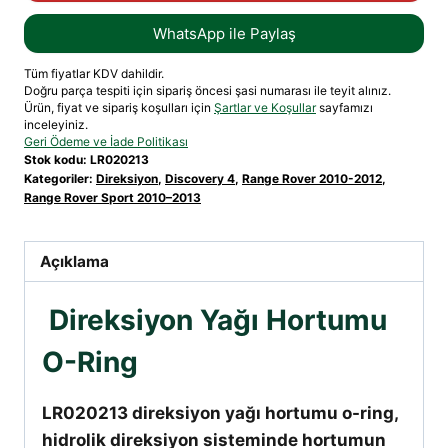
WhatsApp ile Paylaş
Tüm fiyatlar KDV dahildir.
Doğru parça tespiti için sipariş öncesi şasi numarası ile teyit alınız.
Ürün, fiyat ve sipariş koşulları için
Şartlar ve Koşullar
sayfamızı
inceleyiniz.
Geri Ödeme ve İade Politikası
Stok kodu:
LR020213
Kategoriler:
Direksiyon
,
Discovery 4
,
Range Rover 2010-2012
,
Range Rover Sport 2010–2013
Açıklama
Direksiyon Yağı Hortumu
O-Ring
LR020213 direksiyon yağı hortumu o-ring,
hidrolik direksiyon sisteminde hortumun