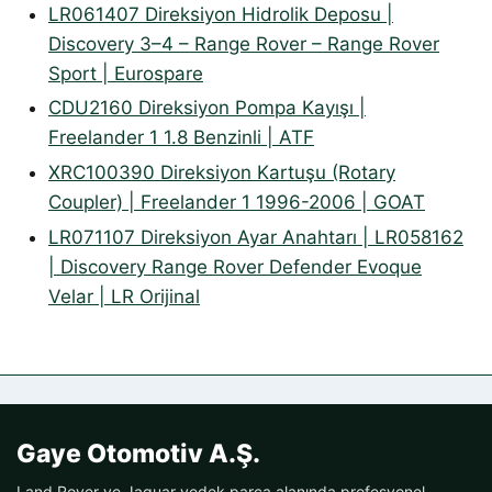
LR061407 Direksiyon Hidrolik Deposu |
Discovery 3–4 – Range Rover – Range Rover
Sport | Eurospare
CDU2160 Direksiyon Pompa Kayışı |
Freelander 1 1.8 Benzinli | ATF
XRC100390 Direksiyon Kartuşu (Rotary
Coupler) | Freelander 1 1996-2006 | GOAT
LR071107 Direksiyon Ayar Anahtarı | LR058162
| Discovery Range Rover Defender Evoque
Velar | LR Orijinal
Gaye Otomotiv A.Ş.
Land Rover ve Jaguar yedek parça alanında profesyonel