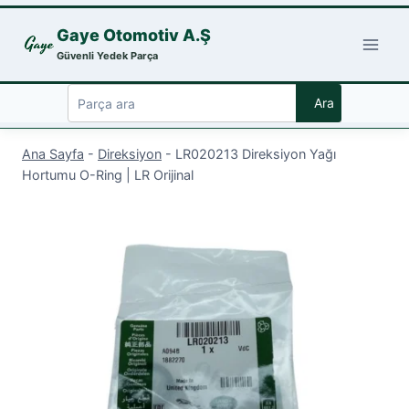
Skip
Gaye Otomotiv A.Ş
to
Güvenli Yedek Parça
content
Ara
Ana Sayfa
-
Direksiyon
-
LR020213 Direksiyon Yağı
Hortumu O-Ring | LR Orijinal